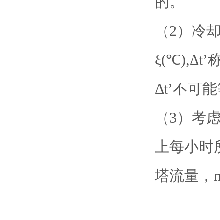
的。
（2）冷却后
ξ(℃),
Δt’不可
（3）考
上每小时所
塔流量，m