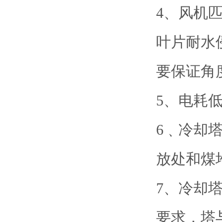
4、风机
叶片耐水
要保证角
5、电耗
6﹑冷却
放处和煤
7、冷却
要求，塔