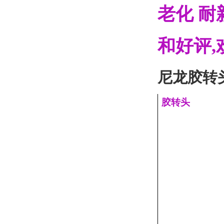
老化 耐
和好评
尼龙胶转
胶转头