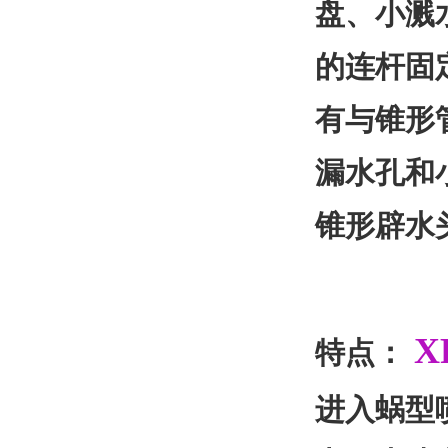
盘、小溅
的连杆固
有与锥形
漏水孔和
锥形辟水
X
特点：
进入蜗型