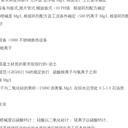
 要求和使用条件 允许值 悬浮物 Mg/L 根据生产工艺要求确定
热设备为板式,翅片管式,螺旋板式 <10 PH值 根据药剂配方确定
 甲基橙碱度 Mg/L 根据药剂配方及工况条件确定 <500 钙离子 Mg/L 根据药剂
离子
备 <1000 不锈钢换热设备
硫酸根离子
混凝土材质的要求按现行的<岩土
范>GB50021 94的规定执行 硫酸根离子与氯离子之和
硅酸 Mg/L
离子与二氧化硅的乘积 <15000 游离氯 Mg/L 在回水总管处 0.5-1.0 石油类
油企业
基橙碱度以碳酸钙计； 硅酸以二氧化硅计； 镁离子以碳酸钙计。