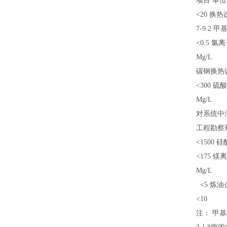
项目 单位
<20 换
7-9.2
<0.5 氯
Mg/L
碳钢换热设
<300 
Mg/L
对系统中
工程勘察规
<1500 
<175 镁
Mg/L
<5 炼
<10
注： 甲