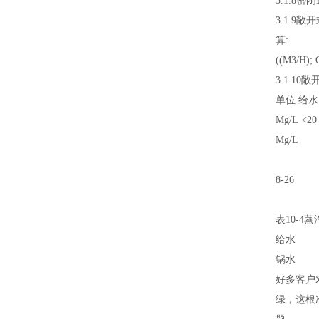
3.1.
3.1.9
算: N
((M3/H
3.1.1
单位 给水
Mg/L <
Mg/L
8-26
表10-
给水
锅水
好多客户
绿，这根