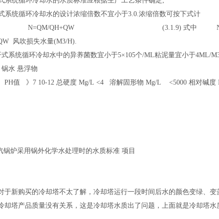
8密闭式系统循环冷却水的水质标准应根据生产工艺条件确定;
敞开式系统循环冷却水的设计浓缩倍数不宜小于3.0.浓缩倍数可按下式计
=QM/QH+QW (3.1.9) 式中 N 浓缩倍数; Q
); QW 风吹损失水量(M3/H).
0敞开式系统循环冷却水中的异养菌数宜小于5×105个/ML粘泥量宜小于4ML/M
 锅水 悬浮物
20 PH值 》7 10-12 总硬度 Mg/L <4 溶解固形物 Mg/L <5000 相对
4蒸汽锅炉采用锅外化学水处理时的水质标准 项目
对于新购买的冷却塔不太了解，冷却塔运行一段时间后水的颜色变绿、变
冷却塔产品质量没有关系，这是冷却塔水质出了问题，上面就是冷却塔水