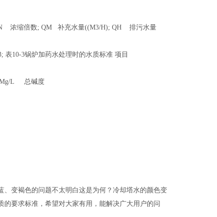
M 补充水量((M3/H); QH 排污水量
3; 表10-3锅炉加药水处理时的水质标准 项目
碱度 Mg/L 总碱度
蓝、变褐色的问题不太明白这是为何？冷却塔水的颜色变
质的要求标准，希望对大家有用，能解决广大用户的问